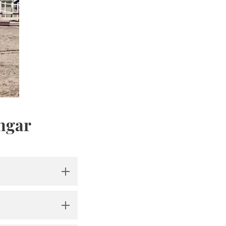
ngar
en bedömmer
vare ska du