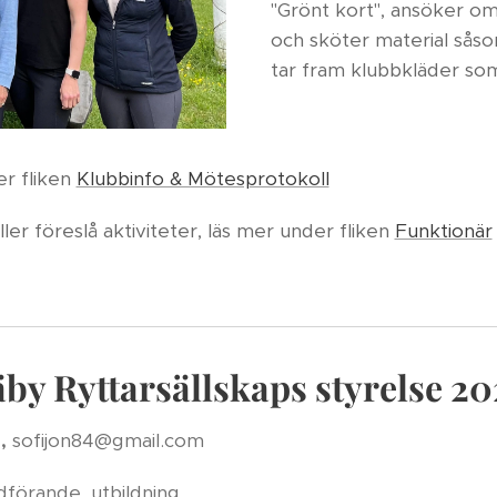
"Grönt kort", ansöker o
och sköter material sås
tar fram klubbkläder so
r fliken
Klubbinfo & Mötesprotokoll
 eller föreslå aktiviteter, läs mer under fliken
Funktionär
by Ryttarsällskaps styrelse 2
e
,
sofijon84@gmail.com
rdförande, utbildning