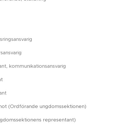
sringsansvarig
sansvarig
ant, kommunikationsansvarig
nt
ant
ot (Ordförande ungdomssektionen)
ngdomssektionens representant)