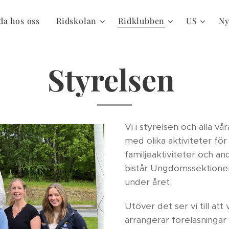
da hos oss
Ridskolan
Ridklubben
US
Ny
Styrelsen
Vi i styrelsen och alla vå
med olika aktiviteter fö
familjeaktiviteter och an
bistår Ungdomssektione
under året.
Utöver det ser vi till att 
arrangerar föreläsningar