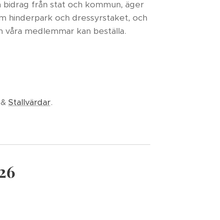
m bidrag från stat och kommun, äger
om hinderpark och dressyrstaket, och
m våra medlemmar kan beställa.
&
Stallvärdar
.
026