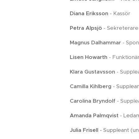
Diana Eriksson
- Kassör
Petra Alpsjö
- Sekreterare
Magnus Dalhammar
- Spon
Lisen Howarth
- Funktionär
Klara Gustavsson
- Supple
Camilla Kihlberg
- Supplea
Carolina Bryndolf
- Supple
Amanda Palmqvist
- Ledam
Julia Frisell
- Suppleant (u