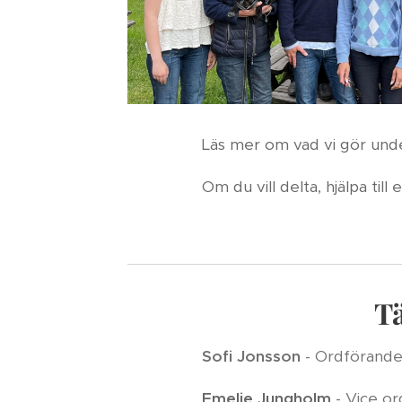
Läs mer om vad vi gör unde
Om du vill delta, hjälpa till
Tä
Sofi Jonsson
- Ordförand
Emelie Jungholm
- Vice o