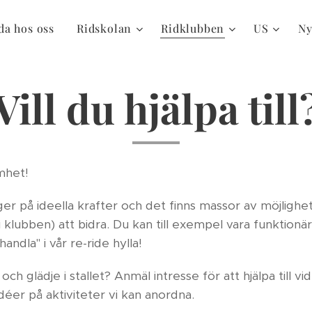
da hos oss
Ridskolan
Ridklubben
US
Ny
Vill du hjälpa till
amhet!
r på ideella krafter och det finns massor av möjligh
i klubben) att bidra. Du kan till exempel vara funktionär
handla" i vår re-ride hylla!
och glädje i stallet? Anmäl intresse för att hjälpa till vi
éer på aktiviteter vi kan anordna.