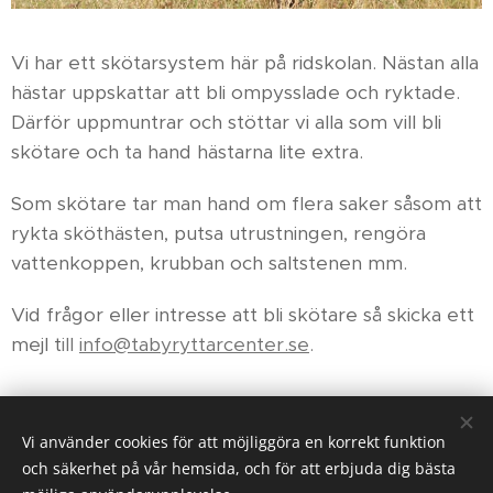
Vi har ett skötarsystem här på ridskolan. Nästan alla
hästar uppskattar att bli ompysslade och ryktade.
Därför uppmuntrar och stöttar vi alla som vill bli
skötare och ta hand hästarna lite extra.
Som skötare tar man hand om flera saker såsom att
rykta sköthästen, putsa utrustningen, rengöra
vattenkoppen, krubban och saltstenen mm.
Vid frågor eller intresse att bli skötare så skicka ett
mejl t
ill
info@tabyryttarcenter.se
.
Vi använder cookies för att möjliggöra en korrekt funktion
Karby Ridanläggning drivs av Ryttarcenter i Täby AB på
och säkerhet på vår hemsida, och för att erbjuda dig bästa
uppdrag av
Täby Kommun.