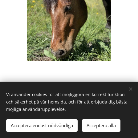
Vi använder cookies för att möjliggöra en korrekt funktion
Karby Ridanläggning drivs av Ryttarcenter i Täby AB på
och säkerhet på vår hemsida, och för att erbjuda dig bästa
uppdrag av
Täby Kommun.
möjliga användarupplevelse.
Täby Ryttarcenter & Täby Ryttarsällskap
Efraimsbergsvägen 7, 187 75 Täby
Acceptera endast nödvändiga
Acceptera alla
Cookies