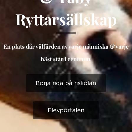
Ryttarsällskap
En plats där välfärden av varje människa & varje
häst står i centrum.
Börja rida på riskolan
Elevportalen