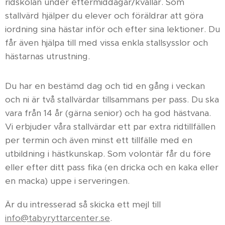
ridskolan under eftermiddagar/kvällar. Som
stallvärd hjälper du elever och föräldrar att göra
iordning sina hästar inför och efter sina lektioner. Du
får även hjälpa till med vissa enkla stallsysslor och
hästarnas utrustning.
Du har en bestämd dag och tid en gång i veckan
och ni är två stallvärdar tillsammans per pass. Du ska
vara från 14 år (gärna senior) och ha god hästvana.
Vi erbjuder våra stallvärdar ett par extra ridtillfällen
per termin och även minst ett tillfälle med en
utbildning i hästkunskap. Som volontär får du före
eller efter ditt pass fika (en dricka och en kaka eller
en macka) uppe i serveringen.
Är du intresserad så skicka ett mejl til
l
info@tabyryttarcenter.se
.