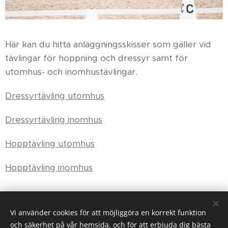
Här kan du hitta anläggningsskisser som gäller vid
tävlingar för hoppning och dressyr samt för
utomhus- och inomhustävlingar.
Dressyrtävling utomhus
Dressyrtävling inomhus
Hopptävling utomhus
Hopptävling inomhus
Vi använder cookies för att möjliggöra en korrekt funktion
Karby Ridanläggning drivs av Ryttarcenter i Täby AB på
och säkerhet på vår hemsida, och för att erbjuda dig bästa