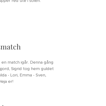
upper red ute i solen.
psmatch
e en match igår. Denna gång
ord, Sigrid tog hem guldet
ilda - Lori, Emma - Sven,
. Heja er!💕🐴🤩