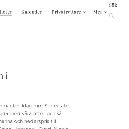
Sök
heter
Kalender
Privatryttare
Mer
 i
maplan. Idag mot Södertälje.
öjda med våra ritter och så
ohanna och hederspris till