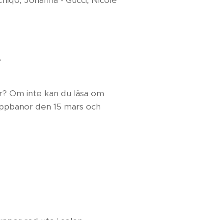
Chiqo, Johanna - Gucci, Nicole
r
r? Om inte kan du läsa om
oppbanor den 15 mars och