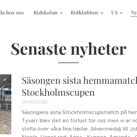
da hos oss
Ridskolan
Ridklubben
US
Ny
Senaste nyheter
Säsongen sista hemmamatch
Stockholmscupen
09.03.2026
Säsongens sista Stockholmscupsmatch på hem
Tyvärr blev det en förlust för oss men vi är n
stolta över våra fina hästar. Silvermedalj till J