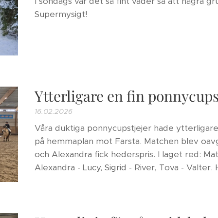
I söndags var det så fint väder så att några gr
Supermysigt!😍🌞
Ytterligare en fin ponnycu
16.02.2026
Våra duktiga ponnycupstjejer hade ytterligar
på hemmaplan mot Farsta. Matchen blev oavgj
och Alexandra fick hederspris. I laget red: Mat
Alexandra - Lucy, Sigrid - River, Tova - Valter