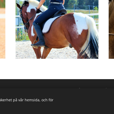
anläggning drivs av Ryttarcenter i Täby AB på uppdrag av
Täby
Täby Ryttarcenter & Täby Ryttarsällskap
säkerhet på vår hemsida, och för
Efraimsbergsvägen 7, 187 75 Täby
Cookies