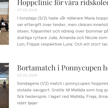
Hoppclinic för våra ridskole
07.02.2026
I torsdags (5/2) hade vår ridlärare Maria hoppc
var eftergift över hinder, men clinicen innehö
sitsen, följsamhet och ridning över bommar på
duktiga ryttare Julia, Amanda och Nicole som
Lori, Frippe respektive Luna. Och ett stort tack 
Bortamatch i Ponnycupen h
02.02.2026
Söndagens (1/2) match i ponnycupen hoppning
slutade oavgjort. Grattis till Matilda som tog
fick hederspris. I laget red Matilda, Freja, Am
ridet tjejer 👏🏻🐴🥰