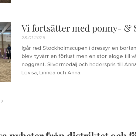
Vi fortsätter med ponny- &
28.01.2026
Igår red Stockholmscupen i dressyr en borta
blev tyvärr en förlust men en stor eloge till 
noggrant. Silvermedalj och hederspris till Anna
Lovisa, Linnea och Anna.
äsa nyheter från distriktet och 