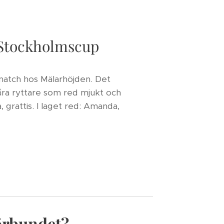
 Stockholmscup
match hos Mälarhöjden. Det
våra ryttare som red mjukt och
, grattis. I laget red: Amanda,
förbundet?