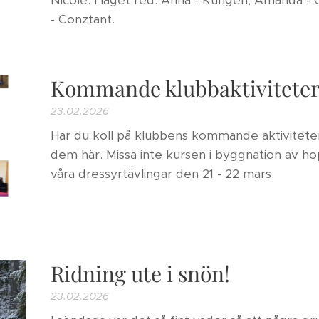
Nicole. I laget red: Anna - Kungen, Amanda - 
- Conztant.💛🧡
Kommande klubbaktivitete
23.02.2026
Har du koll på klubbens kommande aktivitete
dem här. Missa inte kursen i byggnation av h
våra dressyrtävlingar den 21 - 22 mars.
Ridning ute i snön!
23.02.2026