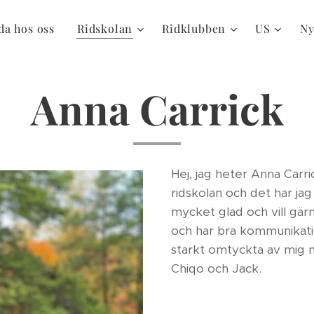
da hos oss
Ridskolan
Ridklubben
US
Ny
Anna Carrick
Hej, jag heter Anna Carric
ridskolan och det har jag
mycket glad och vill gär
och har bra kommunikatio
starkt omtyckta av mig m
Chiqo och Jack.