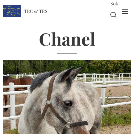
Sök
TRC & TRS
Chanel