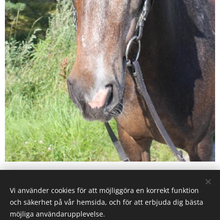
Vi använder cookies för att möjliggöra en korrekt funktion
Karby Ridanläggning drivs av Ryttarcenter i Täby AB på
och säkerhet på vår hemsida, och för att erbjuda dig bästa
uppdrag av
Täby Kommun.
möjliga användarupplevelse.
Täby Ryttarcenter & Täby Ryttarsällskap