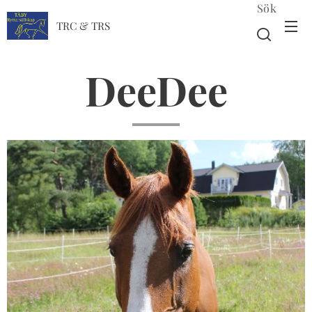
Sök
TRC & TRS
DeeDee