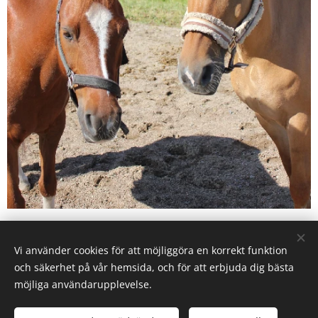
Vi använder cookies för att möjliggöra en korrekt funktion
Karby Ridanläggning drivs av Ryttarcenter i Täby AB på
och säkerhet på vår hemsida, och för att erbjuda dig bästa
uppdrag av
Täby Kommun.
möjliga användarupplevelse.
Täby Ryttarcenter & Täby Ryttarsällskap
Efraimsbergsvägen 7, 187 75 Täby