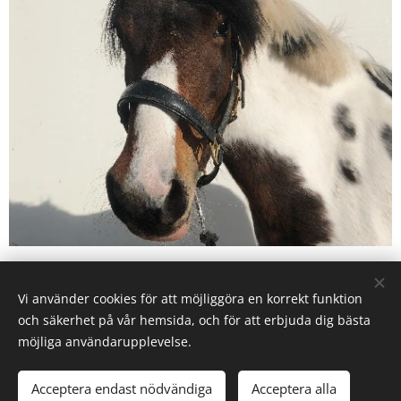
Vi använder cookies för att möjliggöra en korrekt funktion
Karby Ridanläggning drivs av Ryttarcenter i Täby AB på
och säkerhet på vår hemsida, och för att erbjuda dig bästa
uppdrag av
Täby Kommun.
möjliga användarupplevelse.
Täby Ryttarcenter & Täby Ryttarsällskap
Efraimsbergsvägen 7, 187 75 Täby
Acceptera endast nödvändiga
Acceptera alla
Cookies