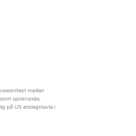
loweenfest mellan
 såsom spökrunda,
g på US anslagstavla i