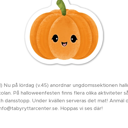
N
) Nu på lördag (v.45) anordnar ungdomssektionen hal
kolan. På halloweenfesten finns flera olika aktiviteter
ch dansstopp. Under kvällen serveras det mat! Anmäl di
ll info@tabyryttarcenter.se. Hoppas vi ses där!