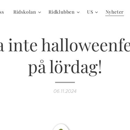
ss
Ridskolan
Ridklubben
US
Nyheter
 inte halloweenf
på lördag!
06.11.2024