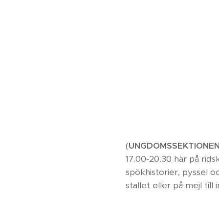
(
UNGDOMSSEKTIONE
17.00-20.30 här på rids
spökhistorier, pyssel o
stallet eller på mejl ti