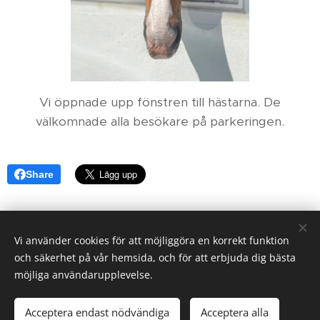
Vi öppnade upp fönstren till hästarna. De
välkomnade alla besökare på parkeringen.
Share
Vi använder cookies för att möjliggöra en korrekt funktion
Karby Ridanläggning drivs av Ryttarcenter i Täby AB på
och säkerhet på vår hemsida, och för att erbjuda dig bästa
uppdrag av
Täby Kommun.
möjliga användarupplevelse.
Täby Ryttarcenter & Täby Ryttarsällskap
Efraimsbergsvägen 7, 187 75 Täby
Acceptera endast nödvändiga
Acceptera alla
Cookies