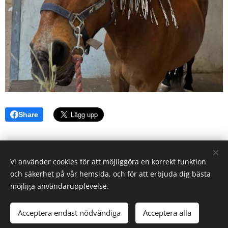
Share
Vi använder cookies för att möjliggöra en korrekt funktion
Karby Ridanläggning drivs av Ryttarcenter i Täby AB på
och säkerhet på vår hemsida, och för att erbjuda dig bästa
uppdrag av
Täby Kommun.
möjliga användarupplevelse.
Täby Ryttarcenter & Täby Ryttarsällskap
Efraimsbergsvägen 7, 187 75 Täby
Acceptera endast nödvändiga
Acceptera alla
Cookies