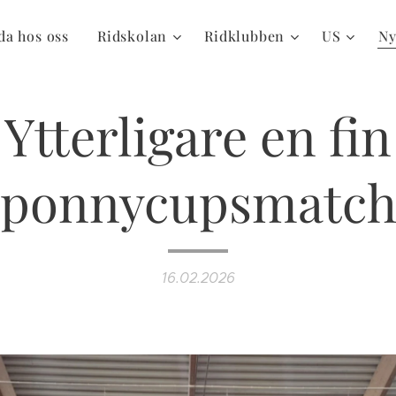
da hos oss
Ridskolan
Ridklubben
US
Ny
Ytterligare en fin
ponnycupsmatc
16.02.2026