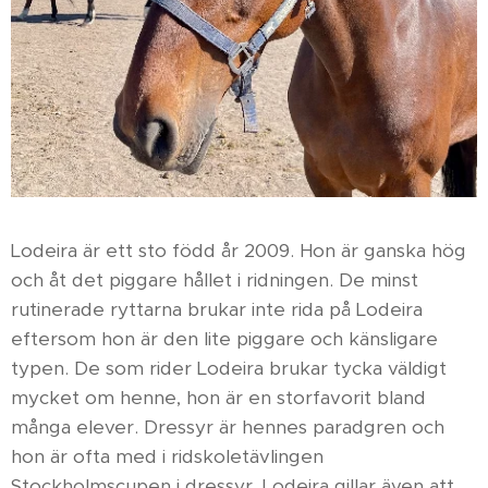
Lodeira är ett sto född år 2009. Hon är ganska hög
och åt det piggare hållet i ridningen. De minst
rutinerade ryttarna brukar inte rida på Lodeira
eftersom hon är den lite piggare och känsligare
typen. De som rider Lodeira brukar tycka väldigt
mycket om henne, hon är en storfavorit bland
många elever. Dressyr är hennes paradgren och
hon är ofta med i ridskoletävlingen
Stockholmscupen i dressyr. Lodeira gillar även att