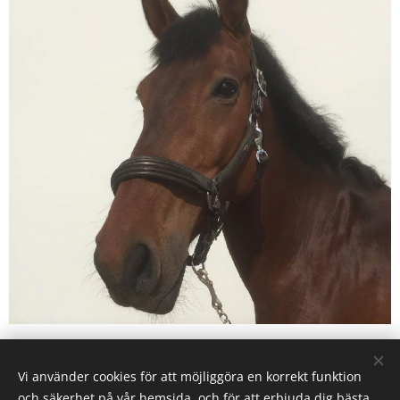
Vi använder cookies för att möjliggöra en korrekt funktion
Karby Ridanläggning drivs av Ryttarcenter i Täby AB på
och säkerhet på vår hemsida, och för att erbjuda dig bästa