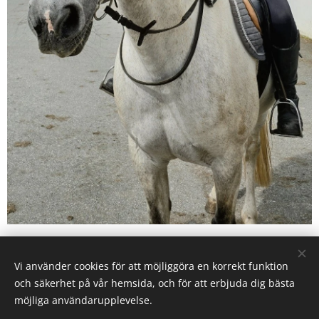
Vi använder cookies för att möjliggöra en korrekt funktion
Karby Ridanläggning drivs av Ryttarcenter i Täby AB på
och säkerhet på vår hemsida, och för att erbjuda dig bästa
uppdrag av
Täby Kommun.
möjliga användarupplevelse.
Täby Ryttarcenter & Täby Ryttarsällskap